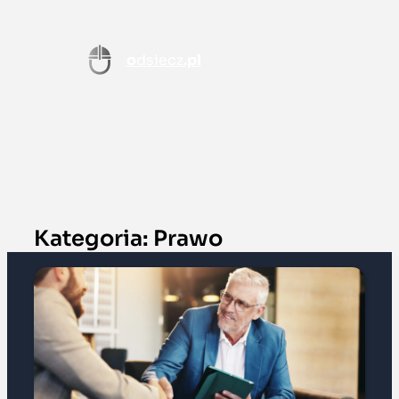
o
dsiecz
.pl
Kategoria:
Prawo