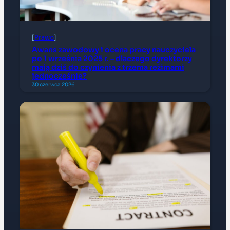
[
Prawo
]
Awans zawodowy i ocena pracy nauczyciela
po 1 września 2025 r. – dlaczego dyrektorzy
mają dziś do czynienia z trzema reżimami
jednocześnie?
30 czerwca 2026