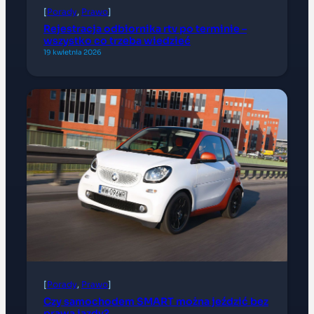
[
Porady
, 
Prawo
]
Rejestracja odbiornika rtv po terminie –
wszystko co trzeba wiedzieć
19 kwietnia 2026
[
Porady
, 
Prawo
]
Czy samochodem SMART można jeździć bez
prawa jazdy?