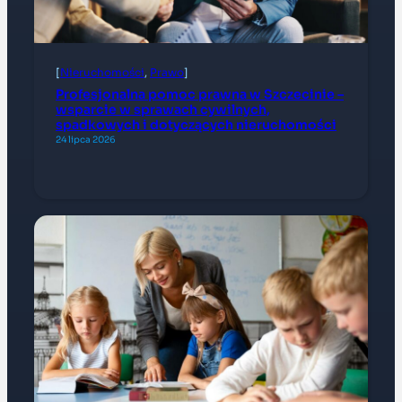
[
Nieruchomości
, 
Prawo
]
Profesjonalna pomoc prawna w Szczecinie –
wsparcie w sprawach cywilnych,
spadkowych i dotyczących nieruchomości
24 lipca 2026