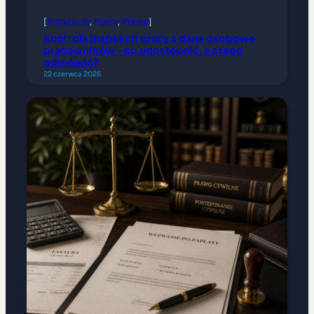
[
Instytucje
, 
Praca
, 
Prawo
]
Kontrola inspekcji pracy a dane osobowe
pracowników – co udostępnić, a czego
odmówić?
22 czerwca 2026