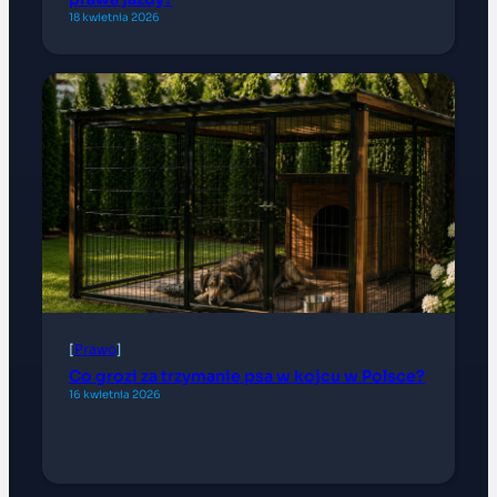
18 kwietnia 2026
[
Prawo
]
Co grozi za trzymanie psa w kojcu w Polsce?
16 kwietnia 2026