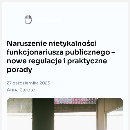
Przejdź
do
o
dsiecz
.pl
treści
Naruszenie nietykalności
funkcjonariusza publicznego –
nowe regulacje i praktyczne
porady
27 października 2025
Anna Jarosz