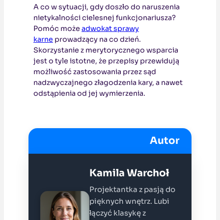
A co w sytuacji, gdy doszło do naruszenia
nietykalności cielesnej funkcjonariusza?
Pomóc może
adwokat sprawy
karne
prowadzący na co dzień.
Skorzystanie z merytorycznego wsparcia
jest o tyle istotne, że przepisy przewidują
możliwość zastosowania przez sąd
nadzwyczajnego złagodzenia kary, a nawet
odstąpienia od jej wymierzenia.
Autor
Kamila Warchoł
Projektantka z pasją do
pięknych wnętrz. Lubi
łączyć klasykę z