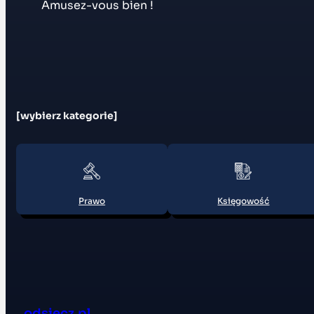
Amusez-vous bien !
[wybierz kategorie]
Prawo
Księgowość
odsiecz.pl