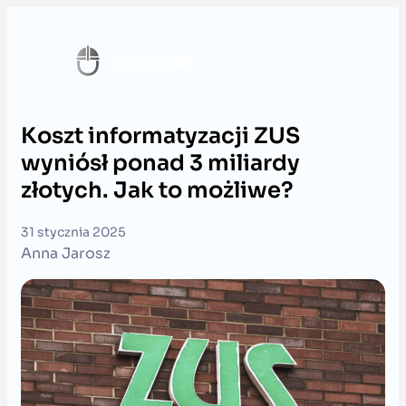
Przejdź
do
o
dsiecz
.pl
treści
Koszt informatyzacji ZUS
wyniósł ponad 3 miliardy
złotych. Jak to możliwe?
31 stycznia 2025
Anna Jarosz