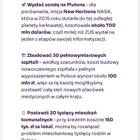
Wysłać sondę na Plutona
– dla
porównania, misja
New Horizons
NASA,
która w 2015 roku dotarła do tej odległej
planety karłowatej, kosztowała
około 700
mln dolarów
, czyli mniej niż ZUS wydał na
jeden z etapów swojej informatyzacji.
🏗
Zbudować 30 pełnowymiarowych
szpitali
– według szacunków, koszt budowy
nowoczesnego szpitala z pełnym
wyposażeniem w Polsce wynosi około
100
mln zł
, więc za tę kwotę moglibyśmy
postawić całą sieć nowych placówek
medycznych w całym kraju.
Postawić 20 tysięcy mieszkań
komunalnych
– przy średnim koszcie
150
tys. zł za lokal
, można by rozwiązać
problem mieszkaniowy tysięcy rodzin w