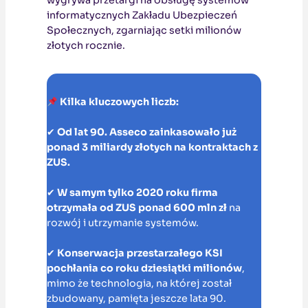
wygrywa przetargi na obsługę systemów
informatycznych Zakładu Ubezpieczeń
Społecznych, zgarniając setki milionów
złotych rocznie.
Kilka kluczowych liczb:
✔
Od lat 90. Asseco zainkasowało już
ponad 3 miliardy złotych na kontraktach z
ZUS.
✔
W samym tylko 2020 roku firma
otrzymała od ZUS ponad 600 mln zł
na
rozwój i utrzymanie systemów.
✔
Konserwacja przestarzałego KSI
pochłania co roku dziesiątki milionów
,
mimo że technologia, na której został
zbudowany, pamięta jeszcze lata 90.