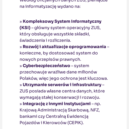
Według oficjalnych danych ZUS, pieniądze
na informatyzację wydano na:
»
Kompleksowy System Informatyczny
(KSI)
– główny system operacyjny ZUS,
który obsługuje wszystkie składki,
świadczenia i rozliczenia.
»
Rozwój i aktualizacje oprogramowania
–
konieczne, by dostosować system do
nowych przepisów prawnych.
»
Cyberbezpieczeństwo
– system
przechowuje wrażliwe dane milionów
Polaków, więc jego ochrona jest kluczowa.
»
Utrzymanie serwerów i infrastruktury
–
ZUS posiada własne centra danych, które
wymagają stałej konserwacji i rozwoju.
»
Integrację z innymi instytucjami
– np.
Krajową Administracją Skarbową, NFZ,
bankami czy Centralną Ewidencją
Pojazdów i Kierowców (CEPiK).