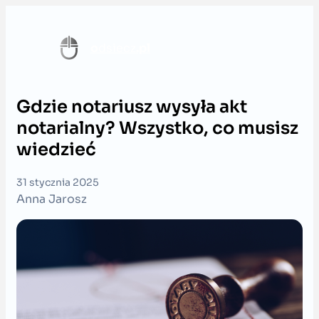
Przejdź
do
o
dsiecz
.pl
treści
Gdzie notariusz wysyła akt
notarialny? Wszystko, co musisz
wiedzieć
31 stycznia 2025
Anna Jarosz