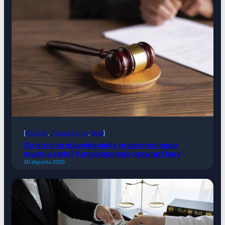
[
Porady
, 
Prawo karne
, 
Sąd
]
Co grozi za niewykonanie prawomocnego
wyroku sądu? Konsekwencje prawne i kary
30 stycznia 2025