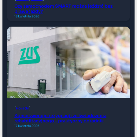
Czy samochodem SMART można jeździć bez
prawa jazdy?
18 kwietnia 2026
[
Porady
]
Konsekwencje rezygnacji ze świadczenia
rehabilitacyjnego – praktyczny poradnik
17 kwietnia 2026