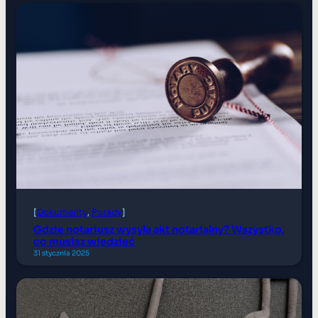
[
Dokumenty
, 
Porady
]
Gdzie notariusz wysyła akt notarialny? Wszystko,
co musisz wiedzieć
31 stycznia 2025