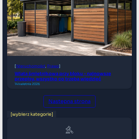
[
Nieruchomości
, 
Prawo
]
Wiata śmietnikowa przy bloku – najnowsze
przepisy, wszystko co trzeba wiedzieć
14 kwietnia 2026
Następna strona
[wybierz kategorie]