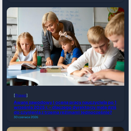
[
Prawo
]
Awans zawodowy i ocena pracy nauczyciela po 1
września 2025 r. – dlaczego dyrektorzy mają dziś
do czynienia z trzema reżimami jednocześnie?
30 czerwca 2026