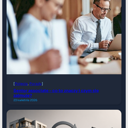
[
Pojęcia
, 
Porady
]
Senior associate – co to znaczy i czym się
zajmuje?
23 kwietnia 2026