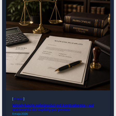
[
Prawo
]
Windykacja należności od kontrahenta – od
wezwania do zapłaty po pozew
5 maja 2026