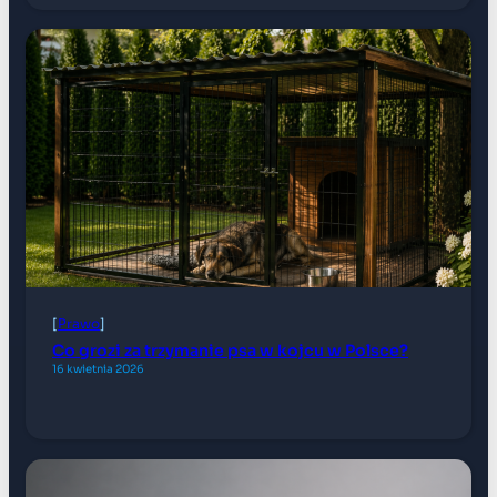
[
Prawo
]
Co grozi za trzymanie psa w kojcu w Polsce?
16 kwietnia 2026