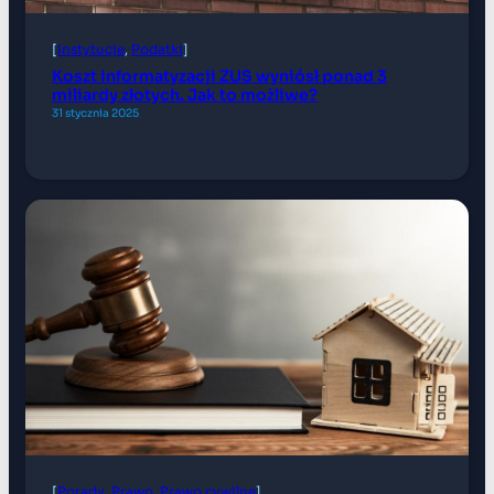
[
Instytucje
, 
Podatki
]
Koszt informatyzacji ZUS wyniósł ponad 3
miliardy złotych. Jak to możliwe?
31 stycznia 2025
[
Porady
, 
Prawo
, 
Prawo cywilne
]