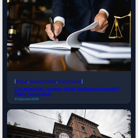
[
Prawo
, 
Prawo cywilne
, 
Prawo karne
]
Czy adwokat z urzędu może skutecznie bronić?
Fakty i statystyki
31 stycznia 2025