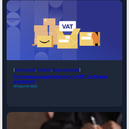
[
Księgowość
, 
Podatki
, 
Rachunkowość
]
Czy Amazon wystawia faktury VAT? Co trzeba
wiedzieć?
30 stycznia 2025