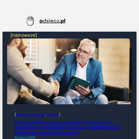
Przejdź
do
o
dsiecz
.pl
treści
[najnowsze]
[
Nieruchomości
, 
Prawo
]
Profesjonalna pomoc prawna w Szczecinie –
wsparcie w sprawach cywilnych, spadkowych i
dotyczących nieruchomości
24 lipca 2026