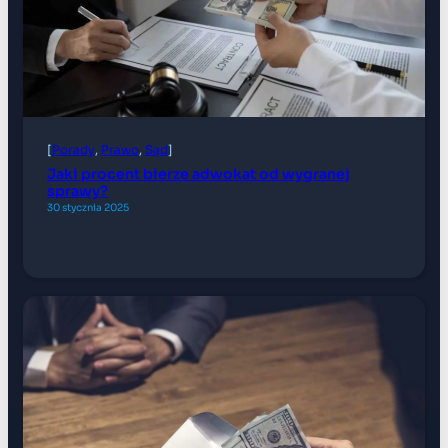
[
Porady
, 
Prawo
, 
Sąd
]
Jaki procent bierze adwokat od wygranej
sprawy?
30 stycznia 2025