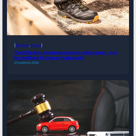
[
Porady
, 
Praca
]
Zwolnienie z noszenia obuwia roboczego – czy
to możliwe i komu przysługuje?
21 kwietnia 2026