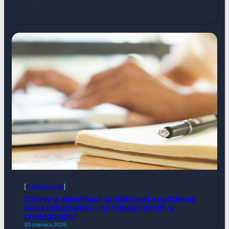
[
Księgowość
]
Zmiany w klasyfikacji budżetowej a codzienna
praca księgowego – co trzeba zmienić w
procedurach?
30 czerwca 2026