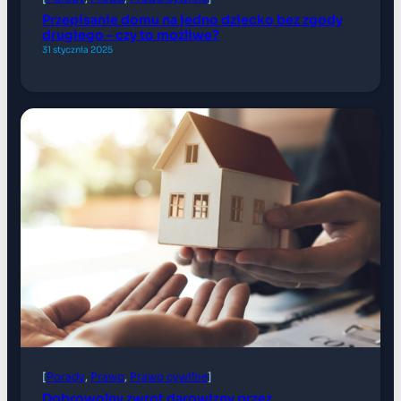
Przepisanie domu na jedno dziecko bez zgody
drugiego – czy to możliwe?
31 stycznia 2025
[
Porady
, 
Prawo
, 
Prawo cywilne
]
Dobrowolny zwrot darowizny przez