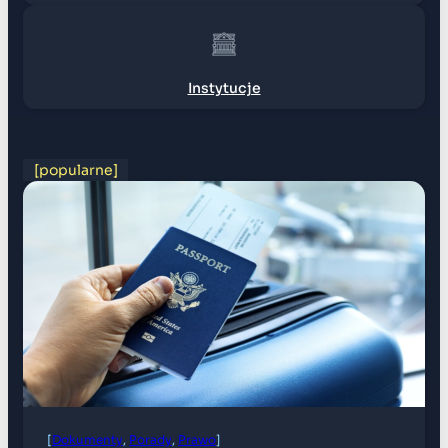
Instytucje
[popularne]
[
Dokumenty
, 
Porady
, 
Prawo
]