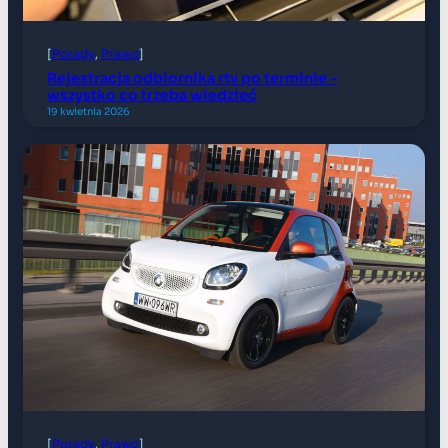
[
Porady
, 
Prawo
]
Rejestracja odbiornika rtv po terminie –
wszystko co trzeba wiedzieć
19 kwietnia 2026
[
Porady
, 
Prawo
]