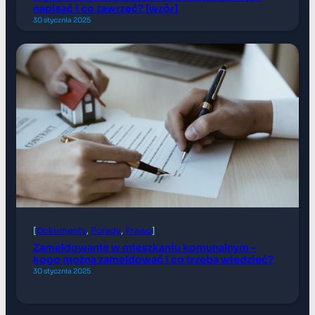
napisać i co zawrzeć? [wzór]
30 stycznia 2025
[
Dokumenty
, 
Porady
, 
Prawo
]
Zameldowanie w mieszkaniu komunalnym –
kogo można zameldować i co trzeba wiedzieć?
30 stycznia 2025