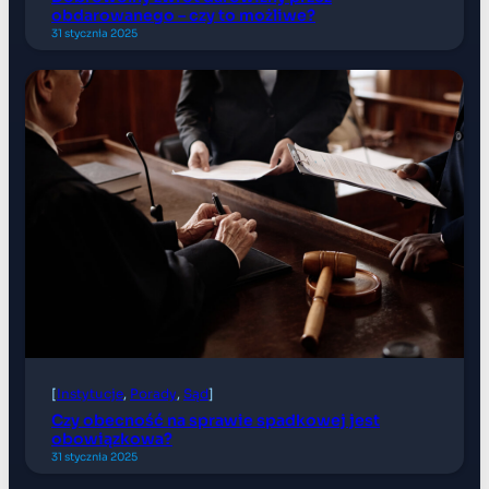
obdarowanego – czy to możliwe?
31 stycznia 2025
[
Instytucje
, 
Porady
, 
Sąd
]
Czy obecność na sprawie spadkowej jest
obowiązkowa?
31 stycznia 2025