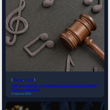
[
Porady
, 
Prawo
]
Jak sprawdzić, czy muzyka ma prawa autorskie?
Lista sposobów
31 stycznia 2025