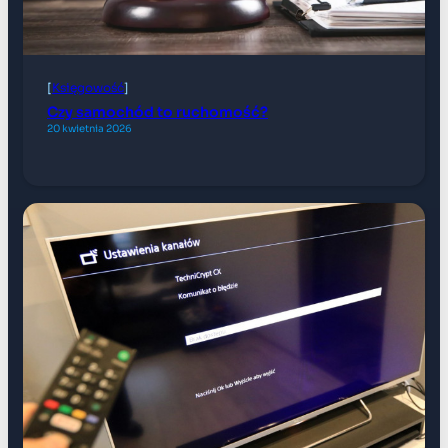
[
Księgowość
]
Czy samochód to ruchomość?
20 kwietnia 2026